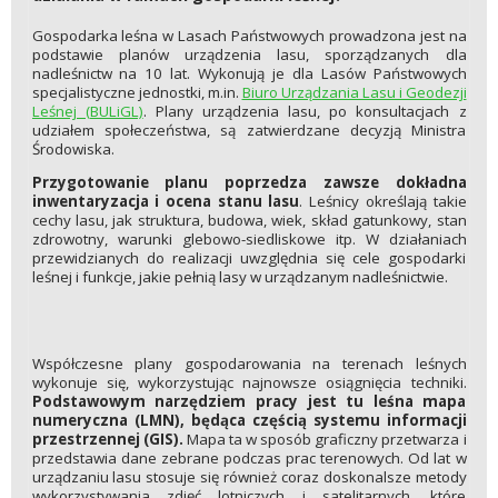
Gospodarka leśna w Lasach Państwowych prowadzona jest na
podstawie planów urządzenia lasu, sporządzanych dla
nadleśnictw na 10 lat. Wykonują je dla Lasów Państwowych
specjalistyczne jednostki, m.in.
Biuro Urządzania Lasu i Geodezji
Leśnej (BULiGL)
. Plany urządzenia lasu, po konsultacjach z
udziałem społeczeństwa, są zatwierdzane decyzją Ministra
Środowiska.
Przygotowanie planu
poprzedza zawsze dokładna
inwentaryzacja i ocena stanu lasu
. Leśnicy określają takie
cechy lasu, jak struktura, budowa, wiek, skład gatunkowy, stan
zdrowotny, warunki glebowo-siedliskowe itp. W działaniach
przewidzianych do realizacji uwzględnia się cele gospodarki
leśnej i funkcje, jakie pełnią lasy w urządzanym nadleśnictwie.
Współczesne plany gospodarowania na terenach leśnych
wykonuje się, wykorzystując najnowsze osiągnięcia techniki.
Podstawowym narzędziem pracy jest tu leśna mapa
numeryczna (LMN), będąca częścią systemu informacji
przestrzennej (GIS).
Mapa ta w sposób graficzny przetwarza i
przedstawia dane zebrane podczas prac terenowych. Od lat w
urządzaniu lasu stosuje się również coraz doskonalsze metody
wykorzystywania zdjęć lotniczych i satelitarnych, które