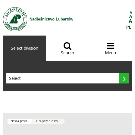
Skip to Content
A
A
Nadleśnictwo Lubartów
A
PL


Select division
Search
Menu

Nasza praca
Urządzanie lasu