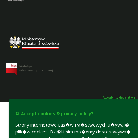
Accesibility declaration
🍪 Accept cookies & privacy policy?
Strony internetowe Las�w Pa�stwowych u�ywaj�
plik�w cookies. Dzi�ki nim mo�emy dostosowywa�