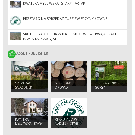
KWATERA MYŚLIWSKA "STARY TARTAK"
PRZETARG NA SPRZEDAŻ TUSZ ZWIERZYNY ŁOWNEJ
SKUTKI GRADOBICIA W NADLEŚNICTWIE – TRWAJĄ PRACE
INWENTARYZACYJNE
ASSET PUBLISHER
ASSET PUBLISHER
SPRZEDAŻ
SPRZEDAŻ
REZERWAT "KOZIE
SADZONEK
DREWNA
GÓRY"
DRZEW I
DETALICZNEGO
KRZEWÓW
KWATERA
REKRUTACJA W
MYŚLIWSKA "STARY
NADLEŚNICTWIE
TARTAK"
LUBARTÓW