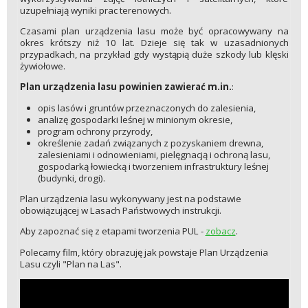
uzupełniają wyniki prac terenowych.
Czasami plan urządzenia lasu może być opracowywany na
okres krótszy niż 10 lat. Dzieje się tak w uzasadnionych
przypadkach, na przykład gdy wystąpią duże szkody lub klęski
żywiołowe.
Plan urządzenia lasu powinien zawierać m.in.
:
opis lasów i gruntów przeznaczonych do zalesienia,
analizę gospodarki leśnej w minionym okresie,
program ochrony przyrody,
określenie zadań związanych z pozyskaniem drewna,
zalesieniami i odnowieniami, pielęgnacją i ochroną lasu,
gospodarką łowiecką i tworzeniem infrastruktury leśnej
(budynki, drogi).
Plan urządzenia lasu wykonywany jest na podstawie
obowiązującej w Lasach Państwowych instrukcji.
Aby zapoznać się z etapami tworzenia PUL -
zobacz
.
Polecamy film, który obrazuję jak powstaje Plan Urządzenia
Lasu czyli "Plan na Las".