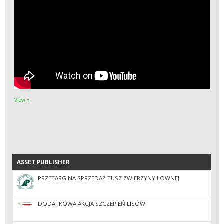
View »
ASSET PUBLISHER
ASSET PUBLISHER
PRZETARG NA SPRZEDAŻ TUSZ ZWIERZYNY ŁOWNEJ
DODATKOWA AKCJA SZCZEPIEŃ LISÓW