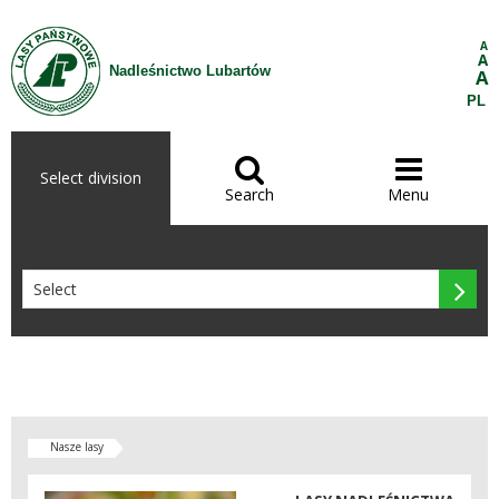
Skip to Content
A
A
Nadleśnictwo Lubartów
A
PL


Select division
Search
Menu

Nasze lasy