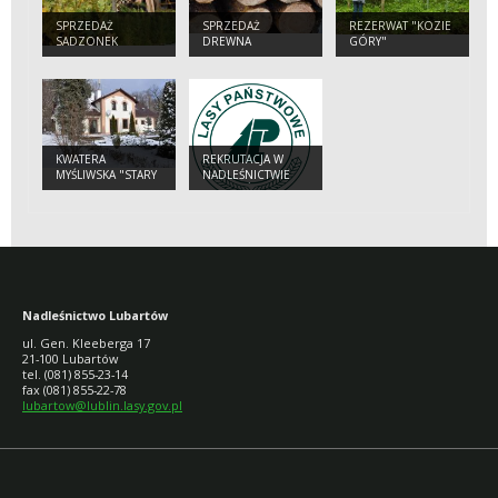
SPRZEDAŻ
SPRZEDAŻ
REZERWAT "KOZIE
SADZONEK
DREWNA
GÓRY"
DRZEW I
DETALICZNEGO
KRZEWÓW
KWATERA
REKRUTACJA W
MYŚLIWSKA "STARY
NADLEŚNICTWIE
TARTAK"
LUBARTÓW
Nadleśnictwo Lubartów
ul. Gen. Kleeberga 17
21-100 Lubartów
tel. (081) 855-23-14
fax (081) 855-22-78
lubartow@lublin.lasy.gov.pl