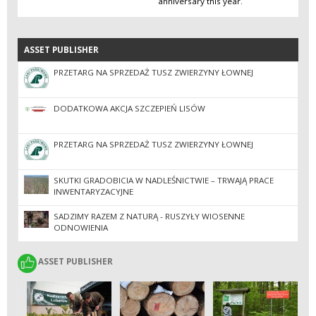
anniversary this year.
ASSET PUBLISHER
ASSET PUBLISHER
PRZETARG NA SPRZEDAŻ TUSZ ZWIERZYNY ŁOWNEJ
DODATKOWA AKCJA SZCZEPIEŃ LISÓW
PRZETARG NA SPRZEDAŻ TUSZ ZWIERZYNY ŁOWNEJ
SKUTKI GRADOBICIA W NADLEŚNICTWIE – TRWAJĄ PRACE
INWENTARYZACYJNE
SADZIMY RAZEM Z NATURĄ - RUSZYŁY WIOSENNE
ODNOWIENIA
ASSET PUBLISHER
ASSET PUBLISHER