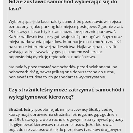
Gdzie zostawić samochód wybierając się do
lasu?
Wybierając się do lasu należy samochód pozostawić w miejscu
oznaczonym jako parking lub miejsce postojowe. Zgodnie z art.
29 ustawy o lasach tylko tam można bezpiecznie parkować.
Każde nadleśnictwo przygotowuje sieć parkingów leśnych oraz
miejsc parkowania pojazdów. Informacje o nich można znaleźć
na stronie internetowej nadleśnictwa. Najłatwiej na nią trafić
wpisując adres www.lasy.gov.pl, a potem wybierając
odpowiednią dyrekcję regionalną i nadleśnictwo.
Nie należy pozostawiać samochodów przed szlabanami i na
poboczach dróg, nawet jeśli są one dopuszczone do ruchu,
ponieważ utrudnia to ich gospodarcze wykorzystanie.
Czy strażnik leśny może zatrzymać samochód i
wylegitymować kierowcę?
Strażnik leśny, podobnie jak inni pracownicy Służby Leśnej,
którzy mają uprawnienia strażnika leśnego, mogą, zgodnie z
art.29c Ustawy prawo o ruchu drogowym, zatrzymywać pojazdy
i legitymować kierowców na terenie lasów. Jeżeli kierowca
pojazdu nie zastosował się do przepisów i znaków drogowych