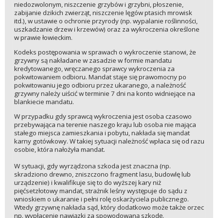
niedozwolonym, niszczenie grzybów i grzybni, płoszenie,
zabijanie dzikich zwierząt, niszczenie lęgów ptasich mrowisk
itd.), w ustawie o ochronie przyrody (np. wypalanie roślinności,
uszkadzanie drzew i krzewów) oraz za wykroczenia określone
w prawie łowieckim.
Kodeks postępowania w sprawach o wykroczenie stanowi, że
grzywny są nakładane w zasadzie w formie mandatu
kredytowanego, wręczanego sprawcy wykroczenia za
pokwitowaniem odbioru. Mandat staje się prawomocny po
pokwitowaniu jego odbioru przez ukaranego, a należność
grzywny należy uiścić w terminie 7 dni na konto widniejące na
blankiecie mandatu.
W przypadku gdy sprawcą wykroczenia jest osoba czasowo
przebywająca na terenie naszego kraju lub osoba nie mająca
stałego miejsca zamieszkania i pobytu, nakłada się mandat
karny gotówkowy. W takiej sytuacji należność wpłaca się od razu
osobie, która nałożyła mandat.
W sytuacji, gdy wyrządzona szkoda jest znaczna (np.
skradziono drewno, zniszczono fragment lasu, budowlę lub
urządzenie) i kwalifikuje się to do wyższej kary niż
pięćsetzłotowy mandat, strażnik leśny występuje do sądu z
wnioskiem o ukaranie i pełni rolę oskarżyciela publicznego.
Wtedy grzywnę nakłada sąd, który dodatkowo może także orzec
np. wypłacenie nawiązki za spowodowaną szkodę.