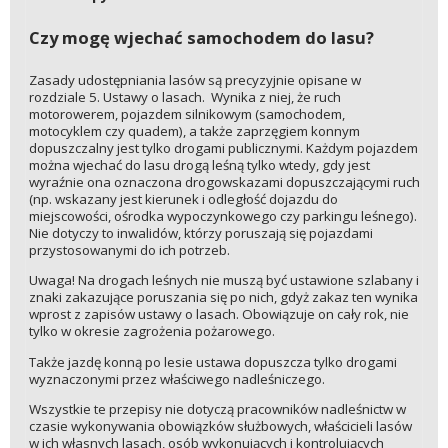
Czy mogę wjechać samochodem do lasu?
Zasady udostępniania lasów są precyzyjnie opisane w
rozdziale 5. Ustawy o lasach. Wynika z niej, że ruch
motorowerem, pojazdem silnikowym (samochodem,
motocyklem czy quadem), a także zaprzęgiem konnym
dopuszczalny jest tylko drogami publicznymi. Każdym pojazdem
można wjechać do lasu drogą leśną tylko wtedy, gdy jest
wyraźnie ona oznaczona drogowskazami dopuszczającymi ruch
(np. wskazany jest kierunek i odległość dojazdu do
miejscowości, ośrodka wypoczynkowego czy parkingu leśnego).
Nie dotyczy to inwalidów, którzy poruszają się pojazdami
przystosowanymi do ich potrzeb.
Uwaga! Na drogach leśnych nie muszą być ustawione szlabany i
znaki zakazujące poruszania się po nich, gdyż zakaz ten wynika
wprost z zapisów ustawy o lasach. Obowiązuje on cały rok, nie
tylko w okresie zagrożenia pożarowego.
Także jazdę konną po lesie ustawa dopuszcza tylko drogami
wyznaczonymi przez właściwego nadleśniczego.
Wszystkie te przepisy nie dotyczą pracowników nadleśnictw w
czasie wykonywania obowiązków służbowych, właścicieli lasów
w ich własnych lasach, osób wykonujących i kontrolujących