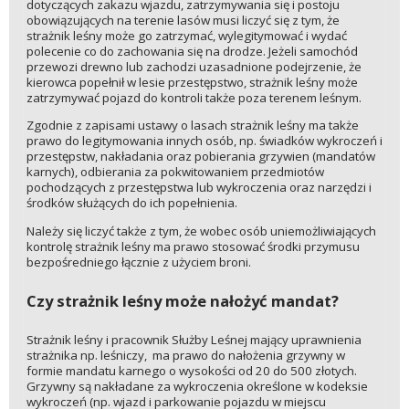
dotyczących zakazu wjazdu, zatrzymywania się i postoju
obowiązujących na terenie lasów musi liczyć się z tym, że
strażnik leśny może go zatrzymać, wylegitymować i wydać
polecenie co do zachowania się na drodze. Jeżeli samochód
przewozi drewno lub zachodzi uzasadnione podejrzenie, że
kierowca popełnił w lesie przestępstwo, strażnik leśny może
zatrzymywać pojazd do kontroli także poza terenem leśnym.
Zgodnie z zapisami ustawy o lasach strażnik leśny ma także
prawo do legitymowania innych osób, np. świadków wykroczeń i
przestępstw, nakładania oraz pobierania grzywien (mandatów
karnych), odbierania za pokwitowaniem przedmiotów
pochodzących z przestępstwa lub wykroczenia oraz narzędzi i
środków służących do ich popełnienia.
Należy się liczyć także z tym, że wobec osób uniemożliwiających
kontrolę strażnik leśny ma prawo stosować środki przymusu
bezpośredniego łącznie z użyciem broni.
Czy strażnik leśny może nałożyć mandat?
Strażnik leśny i pracownik Służby Leśnej mający uprawnienia
strażnika np. leśniczy, ma prawo do nałożenia grzywny w
formie mandatu karnego o wysokości od 20 do 500 złotych.
Grzywny są nakładane za wykroczenia określone w kodeksie
wykroczeń (np. wjazd i parkowanie pojazdu w miejscu