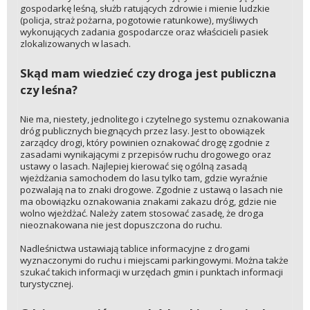
gospodarkę leśną, służb ratujących zdrowie i mienie ludzkie
(policja, straż pożarna, pogotowie ratunkowe), myśliwych
wykonujących zadania gospodarcze oraz właścicieli pasiek
zlokalizowanych w lasach.
Skąd mam wiedzieć czy droga jest publiczna
czy leśna?
Nie ma, niestety, jednolitego i czytelnego systemu oznakowania
dróg publicznych biegnących przez lasy. Jest to obowiązek
zarządcy drogi, który powinien oznakować drogę zgodnie z
zasadami wynikającymi z przepisów ruchu drogowego oraz
ustawy o lasach. Najlepiej kierować się ogólną zasadą
wjeżdżania samochodem do lasu tylko tam, gdzie wyraźnie
pozwalają na to znaki drogowe. Zgodnie z ustawą o lasach nie
ma obowiązku oznakowania znakami zakazu dróg, gdzie nie
wolno wjeżdżać. Należy zatem stosować zasadę, że droga
nieoznakowana nie jest dopuszczona do ruchu.
Nadleśnictwa ustawiają tablice informacyjne z drogami
wyznaczonymi do ruchu i miejscami parkingowymi. Można także
szukać takich informacji w urzędach gmin i punktach informacji
turystycznej.