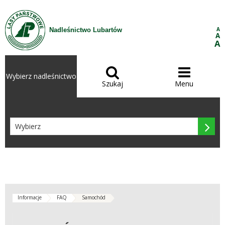
Przejdź do treści
A
Nadleśnictwo Lubartów
A
A


Wybierz nadleśnictwo
Szukaj
Menu

Informacje
FAQ
Samochód