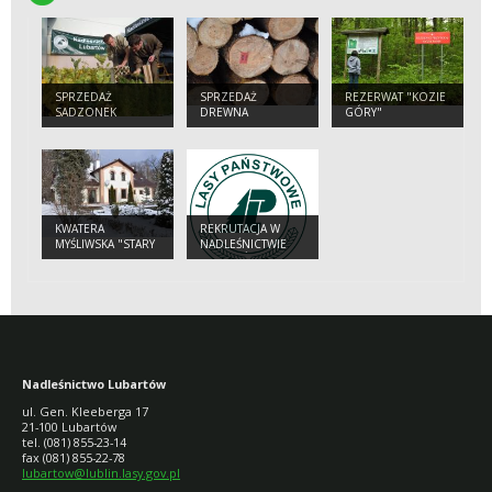
SPRZEDAŻ
SPRZEDAŻ
REZERWAT "KOZIE
SADZONEK
DREWNA
GÓRY"
DRZEW I
DETALICZNEGO
KRZEWÓW
KWATERA
REKRUTACJA W
MYŚLIWSKA "STARY
NADLEŚNICTWIE
TARTAK"
LUBARTÓW
Nadleśnictwo Lubartów
ul. Gen. Kleeberga 17
21-100 Lubartów
tel. (081) 855-23-14
fax (081) 855-22-78
lubartow@lublin.lasy.gov.pl